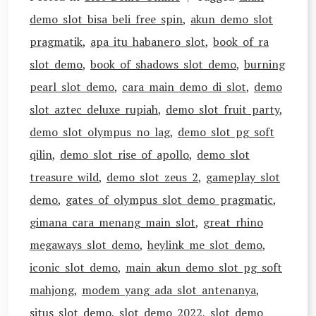
demo slot bisa beli free spin
,
akun demo slot
pragmatik
,
apa itu habanero slot
,
book of ra
slot demo
,
book of shadows slot demo
,
burning
pearl slot demo
,
cara main demo di slot
,
demo
slot aztec deluxe rupiah
,
demo slot fruit party
,
demo slot olympus no lag
,
demo slot pg soft
qilin
,
demo slot rise of apollo
,
demo slot
treasure wild
,
demo slot zeus 2
,
gameplay slot
demo
,
gates of olympus slot demo pragmatic
,
gimana cara menang main slot
,
great rhino
megaways slot demo
,
heylink me slot demo
,
iconic slot demo
,
main akun demo slot pg soft
mahjong
,
modem yang ada slot antenanya
,
situs slot demo
,
slot demo 2022
,
slot demo