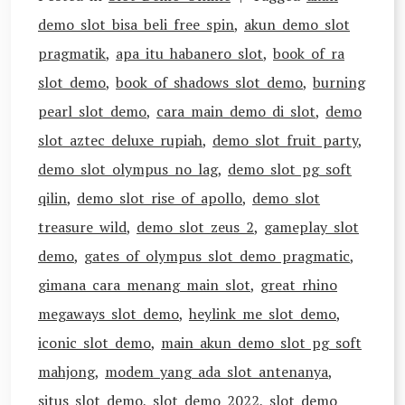
demo slot bisa beli free spin
,
akun demo slot
pragmatik
,
apa itu habanero slot
,
book of ra
slot demo
,
book of shadows slot demo
,
burning
pearl slot demo
,
cara main demo di slot
,
demo
slot aztec deluxe rupiah
,
demo slot fruit party
,
demo slot olympus no lag
,
demo slot pg soft
qilin
,
demo slot rise of apollo
,
demo slot
treasure wild
,
demo slot zeus 2
,
gameplay slot
demo
,
gates of olympus slot demo pragmatic
,
gimana cara menang main slot
,
great rhino
megaways slot demo
,
heylink me slot demo
,
iconic slot demo
,
main akun demo slot pg soft
mahjong
,
modem yang ada slot antenanya
,
situs slot demo
,
slot demo 2022
,
slot demo