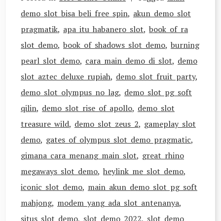
demo slot bisa beli free spin
,
akun demo slot
pragmatik
,
apa itu habanero slot
,
book of ra
slot demo
,
book of shadows slot demo
,
burning
pearl slot demo
,
cara main demo di slot
,
demo
slot aztec deluxe rupiah
,
demo slot fruit party
,
demo slot olympus no lag
,
demo slot pg soft
qilin
,
demo slot rise of apollo
,
demo slot
treasure wild
,
demo slot zeus 2
,
gameplay slot
demo
,
gates of olympus slot demo pragmatic
,
gimana cara menang main slot
,
great rhino
megaways slot demo
,
heylink me slot demo
,
iconic slot demo
,
main akun demo slot pg soft
mahjong
,
modem yang ada slot antenanya
,
situs slot demo
,
slot demo 2022
,
slot demo