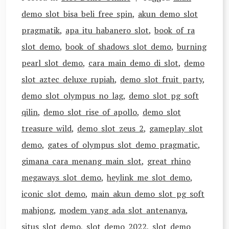
demo slot bisa beli free spin
,
akun demo slot
pragmatik
,
apa itu habanero slot
,
book of ra
slot demo
,
book of shadows slot demo
,
burning
pearl slot demo
,
cara main demo di slot
,
demo
slot aztec deluxe rupiah
,
demo slot fruit party
,
demo slot olympus no lag
,
demo slot pg soft
qilin
,
demo slot rise of apollo
,
demo slot
treasure wild
,
demo slot zeus 2
,
gameplay slot
demo
,
gates of olympus slot demo pragmatic
,
gimana cara menang main slot
,
great rhino
megaways slot demo
,
heylink me slot demo
,
iconic slot demo
,
main akun demo slot pg soft
mahjong
,
modem yang ada slot antenanya
,
situs slot demo
,
slot demo 2022
,
slot demo