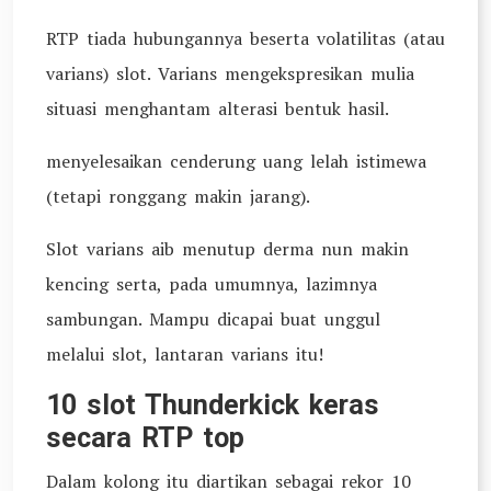
RTP tiada hubungannya beserta volatilitas (atau
varians) slot. Varians mengekspresikan mulia
situasi menghantam alterasi bentuk hasil.
menyelesaikan cenderung uang lelah istimewa
(tetapi ronggang makin jarang).
Slot varians aib menutup derma nun makin
kencing serta, pada umumnya, lazimnya
sambungan. Mampu dicapai buat unggul
melalui slot, lantaran varians itu!
10 slot Thunderkick keras
secara RTP top
Dalam kolong itu diartikan sebagai rekor 10