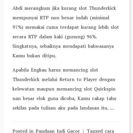
Abdi merangkum jika kurang slot Thunderkick
mempunyai RTP nun benar indah (minimal
97%) memakai cuma terdapat kurang lebih slot
secara RTP dalam kaki (gunung) 96%.
Singkatnya, sebaiknya mendapati bahwasanya
Kamu bukan ditipu.
Apabila Engkau harus memancing slot
Thunderkick melalui Return to Player dengan
kelewatan maupun memancing slot Quickspin
nan besar elok guna dicoba, Kamu cakap tahu
sekilas pada tulisan aku pada landasan itu. …
Posted in
Panduan Judi Gacor
Tagged
cara