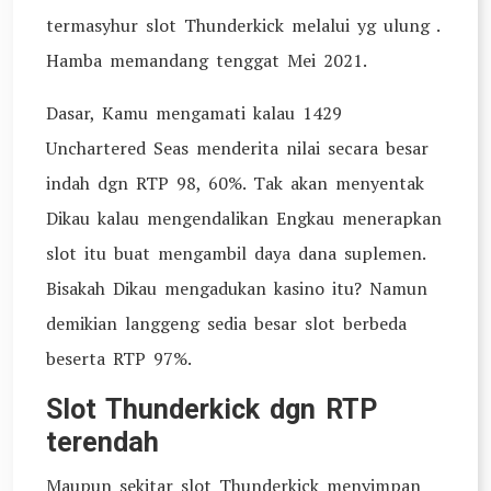
termasyhur slot Thunderkick melalui yg ulung .
Hamba memandang tenggat Mei 2021.
Dasar, Kamu mengamati kalau 1429
Unchartered Seas menderita nilai secara besar
indah dgn RTP 98, 60%. Tak akan menyentak
Dikau kalau mengendalikan Engkau menerapkan
slot itu buat mengambil daya dana suplemen.
Bisakah Dikau mengadukan kasino itu? Namun
demikian langgeng sedia besar slot berbeda
beserta RTP 97%.
Slot Thunderkick dgn RTP
terendah
Maupun sekitar slot Thunderkick menyimpan