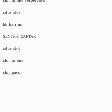
slot online terpercaya
situs slot
hk hari ini
SENI108 DAFTAR
situs slot
slot online
slot gacor