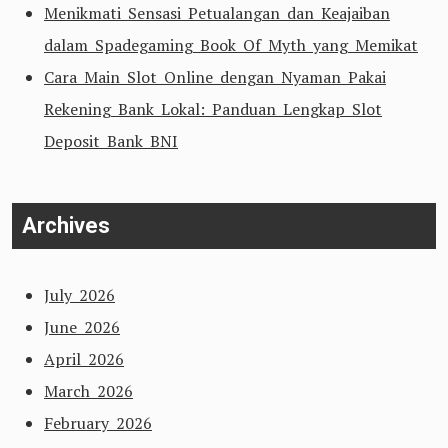
Menikmati Sensasi Petualangan dan Keajaiban
dalam Spadegaming Book Of Myth yang Memikat
Cara Main Slot Online dengan Nyaman Pakai
Rekening Bank Lokal: Panduan Lengkap Slot
Deposit Bank BNI
Archives
July 2026
June 2026
April 2026
March 2026
February 2026