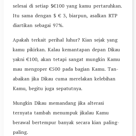
selesai di setiap $€100 yang kamu pertaruhkan.
Itu sama dengan $ € 3, biarpun, asalkan RTP
diartikan sebagai 97%.
Apakah terkait perihal luhur? Kian sejak yang
kamu pikirkan. Kalau kemantapan depan Dikau
yakni €100, akan tetapi sangat mungkin Kamu
mau mengoper €500 pada bagian Kamu. Tan-
abaikan jika Dikau cuma merelakan kelebihan
Kamu, begitu juga sepatutnya.
Mungkin Dikau memandang jika alterasi
ternyata tambah menumpuk jikalau Kamu
berawal bertempur banyak secara kian paling-
paling.