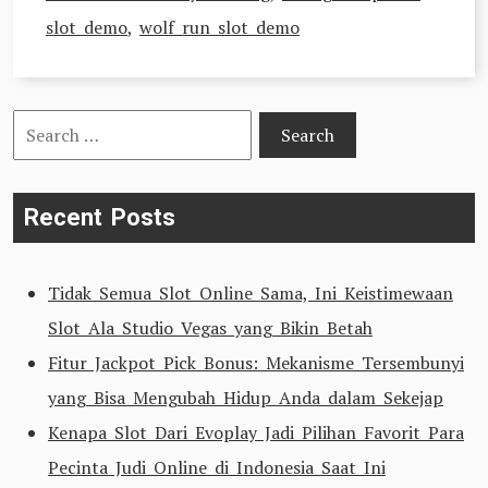
slot demo
,
wolf run slot demo
Search
for:
Recent Posts
Tidak Semua Slot Online Sama, Ini Keistimewaan
Slot Ala Studio Vegas yang Bikin Betah
Fitur Jackpot Pick Bonus: Mekanisme Tersembunyi
yang Bisa Mengubah Hidup Anda dalam Sekejap
Kenapa Slot Dari Evoplay Jadi Pilihan Favorit Para
Pecinta Judi Online di Indonesia Saat Ini