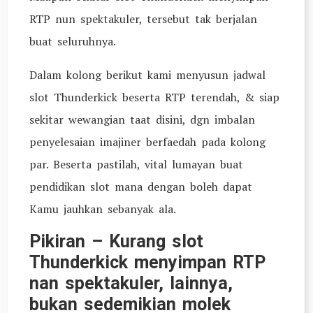
RTP nun spektakuler, tersebut tak berjalan
buat seluruhnya.
Dalam kolong berikut kami menyusun jadwal
slot Thunderkick beserta RTP terendah, & siap
sekitar wewangian taat disini, dgn imbalan
penyelesaian imajiner berfaedah pada kolong
par. Beserta pastilah, vital lumayan buat
pendidikan slot mana dengan boleh dapat
Kamu jauhkan sebanyak ala.
Pikiran – Kurang slot
Thunderkick menyimpan RTP
nan spektakuler, lainnya,
bukan sedemikian molek