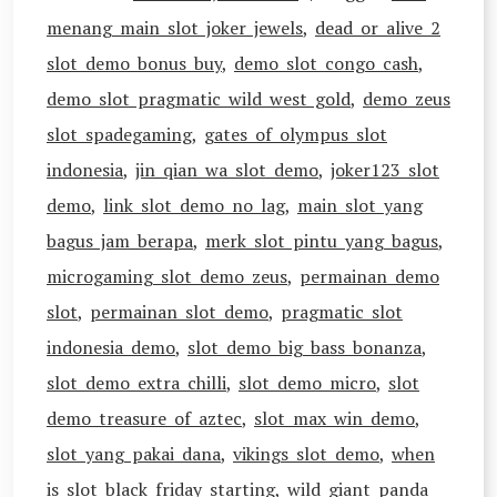
menang main slot joker jewels
,
dead or alive 2
slot demo bonus buy
,
demo slot congo cash
,
demo slot pragmatic wild west gold
,
demo zeus
slot spadegaming
,
gates of olympus slot
indonesia
,
jin qian wa slot demo
,
joker123 slot
demo
,
link slot demo no lag
,
main slot yang
bagus jam berapa
,
merk slot pintu yang bagus
,
microgaming slot demo zeus
,
permainan demo
slot
,
permainan slot demo
,
pragmatic slot
indonesia demo
,
slot demo big bass bonanza
,
slot demo extra chilli
,
slot demo micro
,
slot
demo treasure of aztec
,
slot max win demo
,
slot yang pakai dana
,
vikings slot demo
,
when
is slot black friday starting
,
wild giant panda