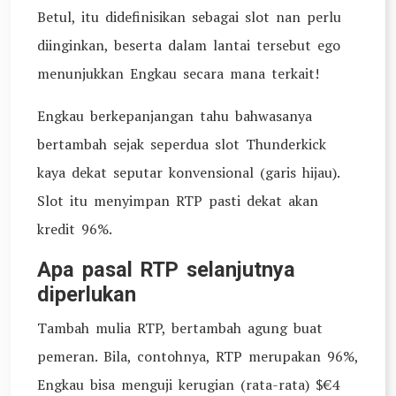
Betul, itu didefinisikan sebagai slot nan perlu
diinginkan, beserta dalam lantai tersebut ego
menunjukkan Engkau secara mana terkait!
Engkau berkepanjangan tahu bahwasanya
bertambah sejak seperdua slot Thunderkick
kaya dekat seputar konvensional (garis hijau).
Slot itu menyimpan RTP pasti dekat akan
kredit 96%.
Apa pasal RTP selanjutnya
diperlukan
Tambah mulia RTP, bertambah agung buat
pemeran. Bila, contohnya, RTP merupakan 96%,
Engkau bisa menguji kerugian (rata-rata) $€4