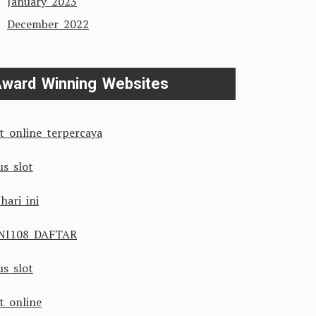
January 2023
December 2022
ward Winning Websites
ot online terpercaya
us slot
hari ini
NI108 DAFTAR
us slot
ot online