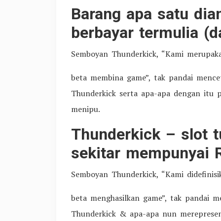
Barang apa satu dian
berbayar termulia (d
Semboyan Thunderkick, “Kami merupaka
beta membina game”, tak pandai mencet
Thunderkick serta apa-apa dengan itu p
menipu.
Thunderkick – slot t
sekitar mempunyai 
Semboyan Thunderkick, “Kami didefinisi
beta menghasilkan game”, tak pandai me
Thunderkick & apa-apa nun merepresent