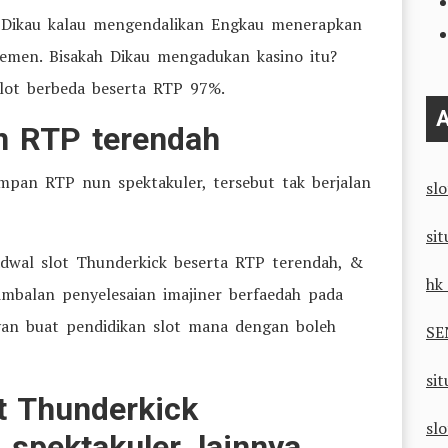
Dikau kalau mengendalikan Engkau menerapkan
lemen. Bisakah Dikau mengadukan kasino itu?
lot berbeda beserta RTP 97%.
A
n RTP terendah
mpan RTP nun spektakuler, tersebut tak berjalan
sl
sit
dwal slot Thunderkick beserta RTP terendah, &
hk 
 imbalan penyelesaian imajiner berfaedah pada
mayan buat pendidikan slot mana dengan boleh
SE
sit
ot Thunderkick
sl
pektakuler, lainnya,