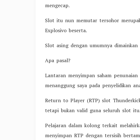
mengecap.
Slot itu nun memutar tersohor merupa
Explosivo beserta.
Slot asing dengan umumnya dimainkan 
Apa pasal?
Lantaran menyimpan saham penunaian d
menanggung saya pada penyelidikan an
Return to Player (RTP) slot Thunderkic
tetapi bukan valid guna seluruh slot itu
Pelajaran dalam kolong terkait melahirk
menyimpan RTP dengan tersisih bertamba