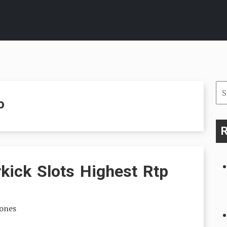
Se
o
for
R
kick Slots Highest Rtp
ones