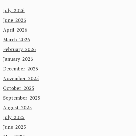
July 2026
June 2026
April 2026
March 2026
February 2026
January 2026
December 2025
November 2025
October 2025
September 2025
August 2025
July 2025
June 2025