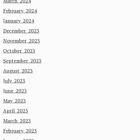
March 2024
February 2024
January 2024
December 2023
November 2023
October 2023
September 2023
August 2023
July 2023
June 2023
May 2023
April 2023
March 2023
February 2023