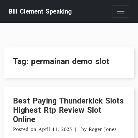
Skip
Bill Clement Speaking
to
content
Tag:
permainan demo slot
Best Paying Thunderkick Slots
Highest Rtp Review Slot
Online
Posted on
April 11, 2023
by
Roger Jones