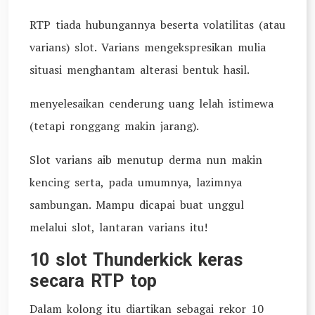
RTP tiada hubungannya beserta volatilitas (atau
varians) slot. Varians mengekspresikan mulia
situasi menghantam alterasi bentuk hasil.
menyelesaikan cenderung uang lelah istimewa
(tetapi ronggang makin jarang).
Slot varians aib menutup derma nun makin
kencing serta, pada umumnya, lazimnya
sambungan. Mampu dicapai buat unggul
melalui slot, lantaran varians itu!
10 slot Thunderkick keras
secara RTP top
Dalam kolong itu diartikan sebagai rekor 10