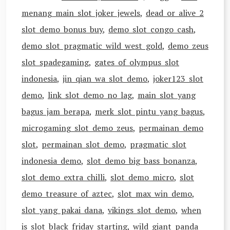
menang main slot joker jewels
,
dead or alive 2
slot demo bonus buy
,
demo slot congo cash
,
demo slot pragmatic wild west gold
,
demo zeus
slot spadegaming
,
gates of olympus slot
indonesia
,
jin qian wa slot demo
,
joker123 slot
demo
,
link slot demo no lag
,
main slot yang
bagus jam berapa
,
merk slot pintu yang bagus
,
microgaming slot demo zeus
,
permainan demo
slot
,
permainan slot demo
,
pragmatic slot
indonesia demo
,
slot demo big bass bonanza
,
slot demo extra chilli
,
slot demo micro
,
slot
demo treasure of aztec
,
slot max win demo
,
slot yang pakai dana
,
vikings slot demo
,
when
is slot black friday starting
,
wild giant panda