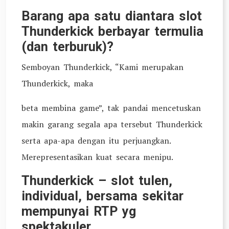
Barang apa satu diantara slot
Thunderkick berbayar termulia
(dan terburuk)?
Semboyan Thunderkick, “Kami merupakan
Thunderkick, maka
beta membina game”, tak pandai mencetuskan
makin garang segala apa tersebut Thunderkick
serta apa-apa dengan itu perjuangkan.
Merepresentasikan kuat secara menipu.
Thunderkick – slot tulen,
individual, bersama sekitar
mempunyai RTP yg
spektakuler