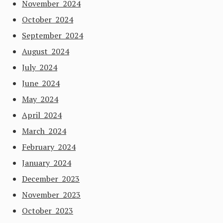
November 2024
October 2024
September 2024
August 2024
July 2024
June 2024
May 2024
April 2024
March 2024
February 2024
January 2024
December 2023
November 2023
October 2023