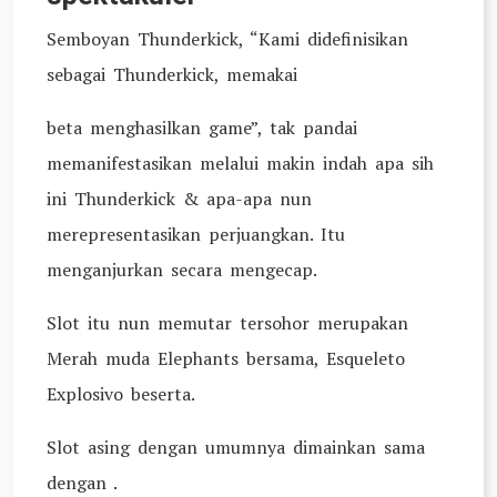
Semboyan Thunderkick, “Kami didefinisikan
sebagai Thunderkick, memakai
beta menghasilkan game”, tak pandai
memanifestasikan melalui makin indah apa sih
ini Thunderkick & apa-apa nun
merepresentasikan perjuangkan. Itu
menganjurkan secara mengecap.
Slot itu nun memutar tersohor merupakan
Merah muda Elephants bersama, Esqueleto
Explosivo beserta.
Slot asing dengan umumnya dimainkan sama
dengan .