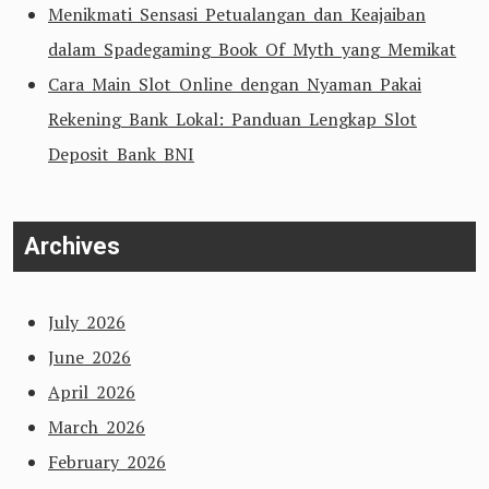
Menikmati Sensasi Petualangan dan Keajaiban
dalam Spadegaming Book Of Myth yang Memikat
Cara Main Slot Online dengan Nyaman Pakai
Rekening Bank Lokal: Panduan Lengkap Slot
Deposit Bank BNI
Archives
July 2026
June 2026
April 2026
March 2026
February 2026