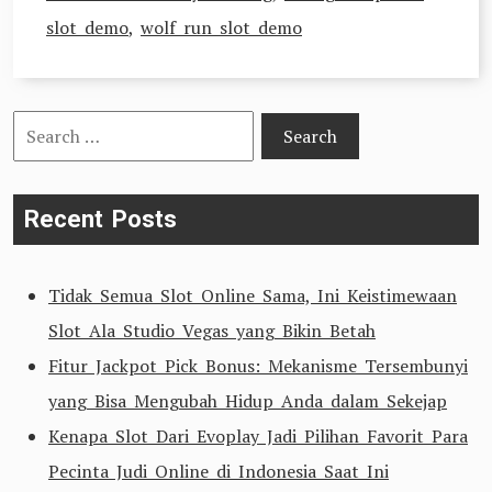
slot demo
,
wolf run slot demo
Search
for:
Recent Posts
Tidak Semua Slot Online Sama, Ini Keistimewaan
Slot Ala Studio Vegas yang Bikin Betah
Fitur Jackpot Pick Bonus: Mekanisme Tersembunyi
yang Bisa Mengubah Hidup Anda dalam Sekejap
Kenapa Slot Dari Evoplay Jadi Pilihan Favorit Para
Pecinta Judi Online di Indonesia Saat Ini