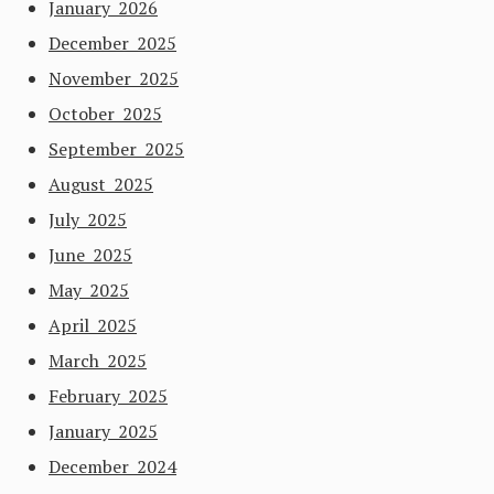
January 2026
December 2025
November 2025
October 2025
September 2025
August 2025
July 2025
June 2025
May 2025
April 2025
March 2025
February 2025
January 2025
December 2024