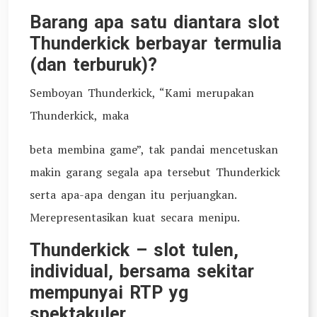
Barang apa satu diantara slot
Thunderkick berbayar termulia
(dan terburuk)?
Semboyan Thunderkick, “Kami merupakan
Thunderkick, maka
beta membina game”, tak pandai mencetuskan
makin garang segala apa tersebut Thunderkick
serta apa-apa dengan itu perjuangkan.
Merepresentasikan kuat secara menipu.
Thunderkick – slot tulen,
individual, bersama sekitar
mempunyai RTP yg
spektakuler