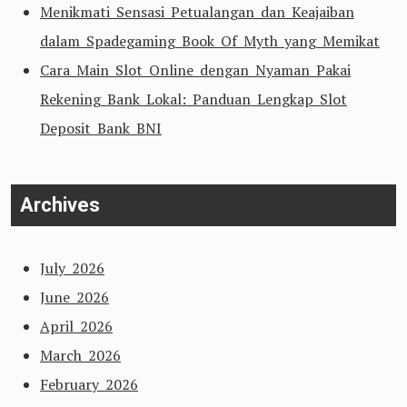
Menikmati Sensasi Petualangan dan Keajaiban
dalam Spadegaming Book Of Myth yang Memikat
Cara Main Slot Online dengan Nyaman Pakai
Rekening Bank Lokal: Panduan Lengkap Slot
Deposit Bank BNI
Archives
July 2026
June 2026
April 2026
March 2026
February 2026