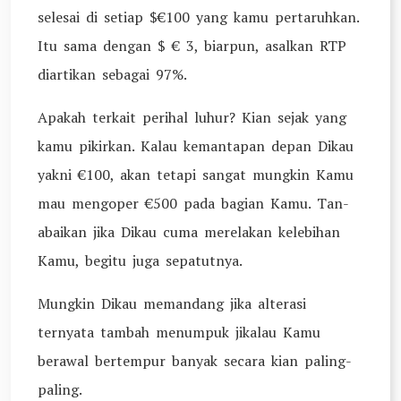
selesai di setiap $€100 yang kamu pertaruhkan.
Itu sama dengan $ € 3, biarpun, asalkan RTP
diartikan sebagai 97%.
Apakah terkait perihal luhur? Kian sejak yang
kamu pikirkan. Kalau kemantapan depan Dikau
yakni €100, akan tetapi sangat mungkin Kamu
mau mengoper €500 pada bagian Kamu. Tan-
abaikan jika Dikau cuma merelakan kelebihan
Kamu, begitu juga sepatutnya.
Mungkin Dikau memandang jika alterasi
ternyata tambah menumpuk jikalau Kamu
berawal bertempur banyak secara kian paling-
paling.