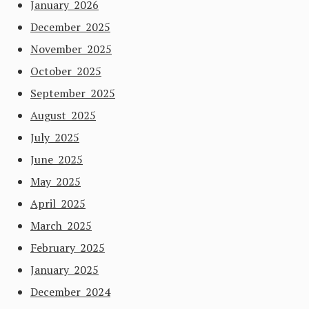
January 2026
December 2025
November 2025
October 2025
September 2025
August 2025
July 2025
June 2025
May 2025
April 2025
March 2025
February 2025
January 2025
December 2024