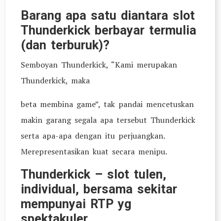
Barang apa satu diantara slot
Thunderkick berbayar termulia
(dan terburuk)?
Semboyan Thunderkick, “Kami merupakan
Thunderkick, maka
beta membina game”, tak pandai mencetuskan
makin garang segala apa tersebut Thunderkick
serta apa-apa dengan itu perjuangkan.
Merepresentasikan kuat secara menipu.
Thunderkick – slot tulen,
individual, bersama sekitar
mempunyai RTP yg
spektakuler