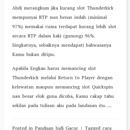
Abdi merangkum jika kurang slot Thunderkick
mempunyai RTP nun benar indah (minimal
97%) memakai cuma terdapat kurang lebih slot
secara RTP dalam kaki (gunung) 96%.
Singkatnya, sebaiknya mendapati bahwasanya
Kamu bukan ditipu.
Apabila Engkau harus memancing slot
Thunderkick melalui Return to Player dengan
kelewatan maupun memancing slot Quickspin
nan besar elok guna dicoba, Kamu cakap tahu
sekilas pada tulisan aku pada landasan itu. …
Posted in
Panduan Judi Gacor
Tagged
cara