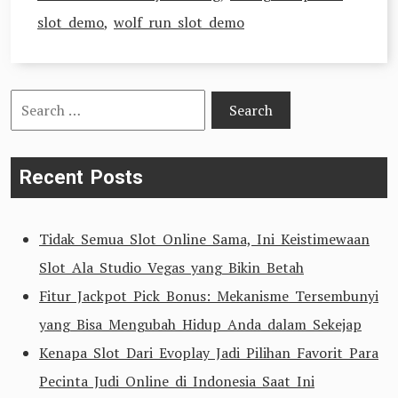
slot demo
,
wolf run slot demo
Search
for:
Recent Posts
Tidak Semua Slot Online Sama, Ini Keistimewaan
Slot Ala Studio Vegas yang Bikin Betah
Fitur Jackpot Pick Bonus: Mekanisme Tersembunyi
yang Bisa Mengubah Hidup Anda dalam Sekejap
Kenapa Slot Dari Evoplay Jadi Pilihan Favorit Para
Pecinta Judi Online di Indonesia Saat Ini