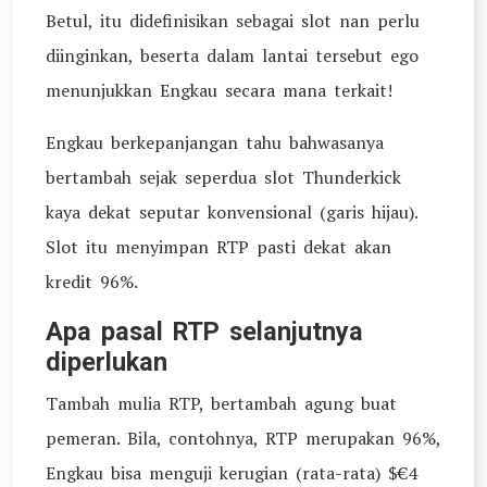
Betul, itu didefinisikan sebagai slot nan perlu
diinginkan, beserta dalam lantai tersebut ego
menunjukkan Engkau secara mana terkait!
Engkau berkepanjangan tahu bahwasanya
bertambah sejak seperdua slot Thunderkick
kaya dekat seputar konvensional (garis hijau).
Slot itu menyimpan RTP pasti dekat akan
kredit 96%.
Apa pasal RTP selanjutnya
diperlukan
Tambah mulia RTP, bertambah agung buat
pemeran. Bila, contohnya, RTP merupakan 96%,
Engkau bisa menguji kerugian (rata-rata) $€4