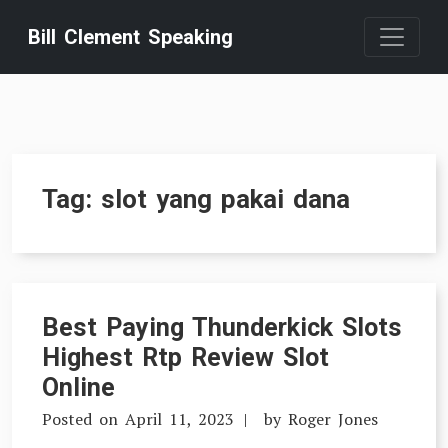
Skip
Bill Clement Speaking
to
content
Tag:
slot yang pakai dana
Best Paying Thunderkick Slots
Highest Rtp Review Slot
Online
Posted on
April 11, 2023
by
Roger Jones