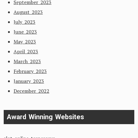
September 2023
August 2023
July 2023
June 2023
May 2023
April 2023
March 2023
February 2023
January 2023
December 2022
Award Winning Websites