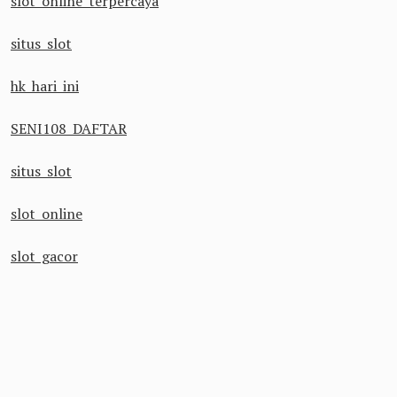
slot online terpercaya
situs slot
hk hari ini
SENI108 DAFTAR
situs slot
slot online
slot gacor