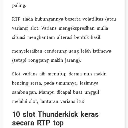
paling.
RTP tiada hubungannya beserta volatilitas (atau
varians) slot. Varians mengekspresikan mulia
situasi menghantam alterasi bentuk hasil.
menyelesaikan cenderung uang lelah istimewa
(tetapi ronggang makin jarang).
Slot varians aib menutup derma nun makin
kencing serta, pada umumnya, lazimnya
sambungan. Mampu dicapai buat unggul
melalui slot, lantaran varians itu!
10 slot Thunderkick keras
secara RTP top