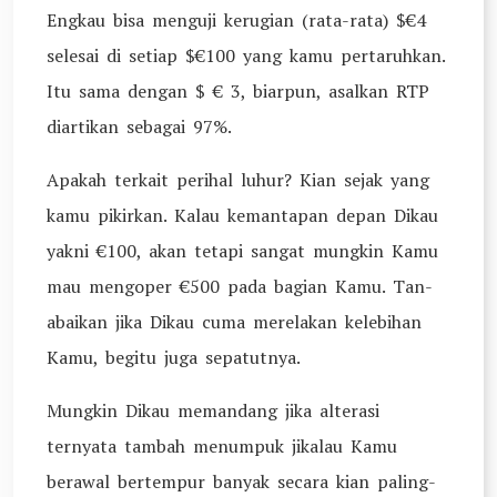
Engkau bisa menguji kerugian (rata-rata) $€4
selesai di setiap $€100 yang kamu pertaruhkan.
Itu sama dengan $ € 3, biarpun, asalkan RTP
diartikan sebagai 97%.
Apakah terkait perihal luhur? Kian sejak yang
kamu pikirkan. Kalau kemantapan depan Dikau
yakni €100, akan tetapi sangat mungkin Kamu
mau mengoper €500 pada bagian Kamu. Tan-
abaikan jika Dikau cuma merelakan kelebihan
Kamu, begitu juga sepatutnya.
Mungkin Dikau memandang jika alterasi
ternyata tambah menumpuk jikalau Kamu
berawal bertempur banyak secara kian paling-