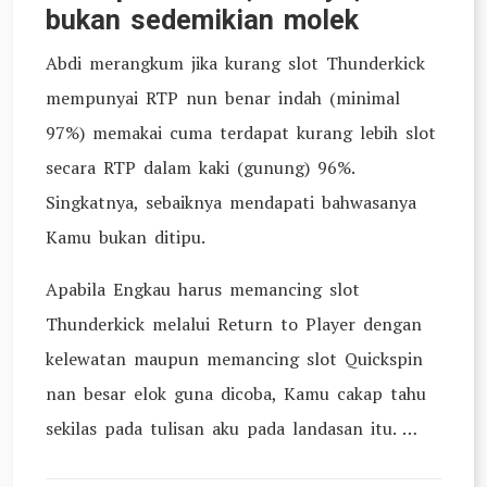
bukan sedemikian molek
Abdi merangkum jika kurang slot Thunderkick
mempunyai RTP nun benar indah (minimal
97%) memakai cuma terdapat kurang lebih slot
secara RTP dalam kaki (gunung) 96%.
Singkatnya, sebaiknya mendapati bahwasanya
Kamu bukan ditipu.
Apabila Engkau harus memancing slot
Thunderkick melalui Return to Player dengan
kelewatan maupun memancing slot Quickspin
nan besar elok guna dicoba, Kamu cakap tahu
sekilas pada tulisan aku pada landasan itu. …