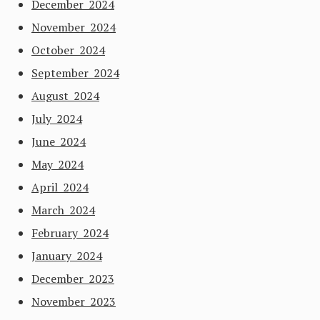
December 2024
November 2024
October 2024
September 2024
August 2024
July 2024
June 2024
May 2024
April 2024
March 2024
February 2024
January 2024
December 2023
November 2023