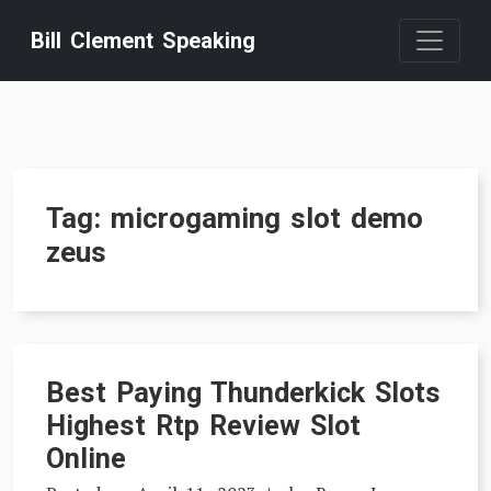
Skip
Bill Clement Speaking
to
content
Tag:
microgaming slot demo
zeus
Best Paying Thunderkick Slots
Highest Rtp Review Slot
Online