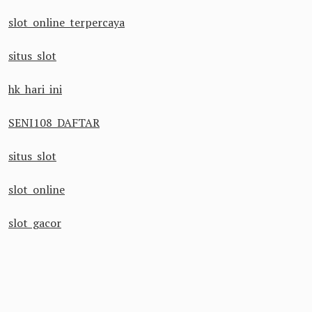
slot online terpercaya
situs slot
hk hari ini
SENI108 DAFTAR
situs slot
slot online
slot gacor