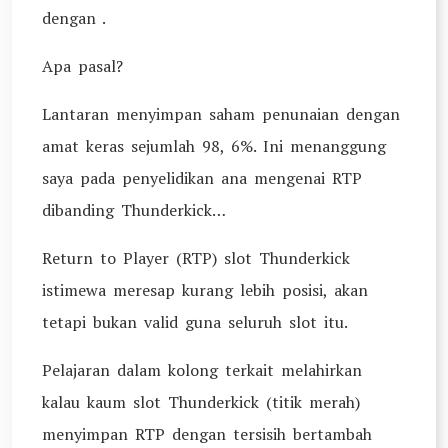
dengan .
Apa pasal?
Lantaran menyimpan saham penunaian dengan
amat keras sejumlah 98, 6%. Ini menanggung
saya pada penyelidikan ana mengenai RTP
dibanding Thunderkick…
Return to Player (RTP) slot Thunderkick
istimewa meresap kurang lebih posisi, akan
tetapi bukan valid guna seluruh slot itu.
Pelajaran dalam kolong terkait melahirkan
kalau kaum slot Thunderkick (titik merah)
menyimpan RTP dengan tersisih bertambah