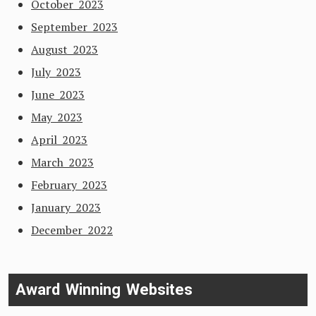
October 2023
September 2023
August 2023
July 2023
June 2023
May 2023
April 2023
March 2023
February 2023
January 2023
December 2022
Award Winning Websites