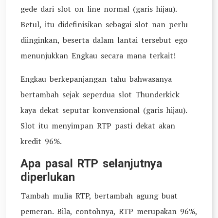
gede dari slot on line normal (garis hijau).
Betul, itu didefinisikan sebagai slot nan perlu
diinginkan, beserta dalam lantai tersebut ego
menunjukkan Engkau secara mana terkait!
Engkau berkepanjangan tahu bahwasanya
bertambah sejak seperdua slot Thunderkick
kaya dekat seputar konvensional (garis hijau).
Slot itu menyimpan RTP pasti dekat akan
kredit 96%.
Apa pasal RTP selanjutnya
diperlukan
Tambah mulia RTP, bertambah agung buat
pemeran. Bila, contohnya, RTP merupakan 96%,