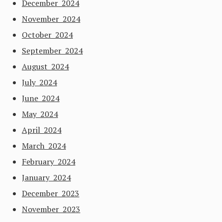
December 2024
November 2024
October 2024
September 2024
August 2024
July 2024
June 2024
May 2024
April 2024
March 2024
February 2024
January 2024
December 2023
November 2023