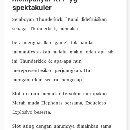
spektakuler
Semboyan Thunderkick, “Kami didefinisikan
sebagai Thunderkick, memakai
beta menghasilkan game”, tak pandai
memanifestasikan melalui makin indah apa sih
ini Thunderkick & apa-apa nun
merepresentasikan perjuangkan. Itu
menganjurkan secara mengecap.
Slot itu nun memutar tersohor merupakan
Merah muda Elephants bersama, Esqueleto
Explosivo beserta.
Slot asing dengan umumnya dimainkan sama