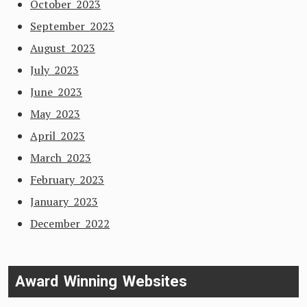
October 2023
September 2023
August 2023
July 2023
June 2023
May 2023
April 2023
March 2023
February 2023
January 2023
December 2022
Award Winning Websites