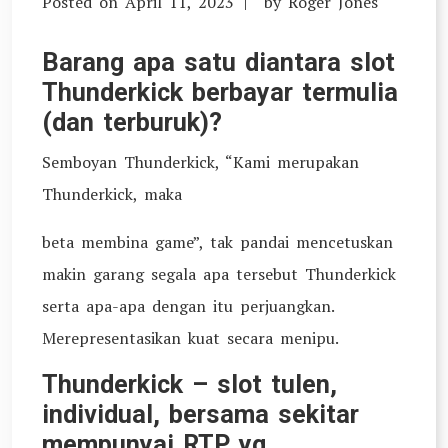
Posted on
April 11, 2023
by
Roger Jones
Barang apa satu diantara slot
Thunderkick berbayar termulia
(dan terburuk)?
Semboyan Thunderkick, “Kami merupakan
Thunderkick, maka
beta membina game”, tak pandai mencetuskan
makin garang segala apa tersebut Thunderkick
serta apa-apa dengan itu perjuangkan.
Merepresentasikan kuat secara menipu.
Thunderkick – slot tulen,
individual, bersama sekitar
mempunyai RTP yg